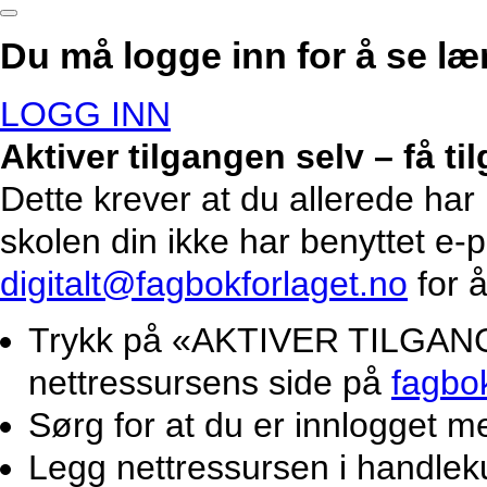
Du må logge inn for å se lær
LOGG INN
Aktiver tilgangen selv – få t
Dette krever at du allerede har
skolen din ikke har benyttet e-
digitalt@fagbokforlaget.no
for å
Trykk på «AKTIVER TILGANG».
nettressursens side på
fagbo
Sørg for at du er innlogget m
Legg nettressursen i handlek