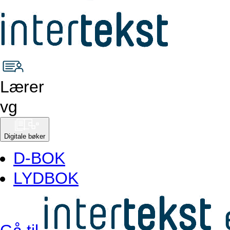
Lærer
vg
Digitale bøker
D-BOK
LYDBOK