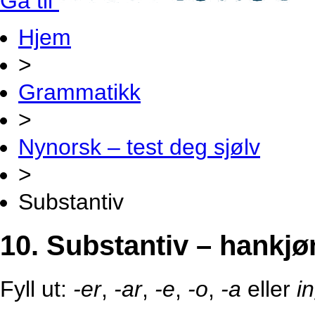
Gå til
Hjem
>
Grammatikk
>
Nynorsk – test deg sjølv
>
Substantiv
10. Substantiv – hankj
Fyll ut:
-er
,
-ar
,
-e
,
-o
,
-a
eller
i