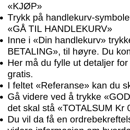
«KJØP»
Trykk på handlekurv-symbolet 
«GÅ TIL HANDLEKURV»
Inne i «Din handlekurv» try
BETALING», til høyre. Du ko
Her må du fylle ut detaljer for
gratis.
I feltet «Referanse» kan du sk
Gå videre ved å trykke «GOD
det skal stå «TOTALSUM Kr 0
Du vil da få en ordrebekrefte