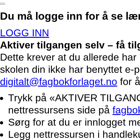
Du må logge inn for å se lær
LOGG INN
Aktiver tilgangen selv – få t
Dette krever at du allerede har
skolen din ikke har benyttet e-
digitalt@fagbokforlaget.no
for å
Trykk på «AKTIVER TILGANG».
nettressursens side på
fagbo
Sørg for at du er innlogget m
Legg nettressursen i handlek