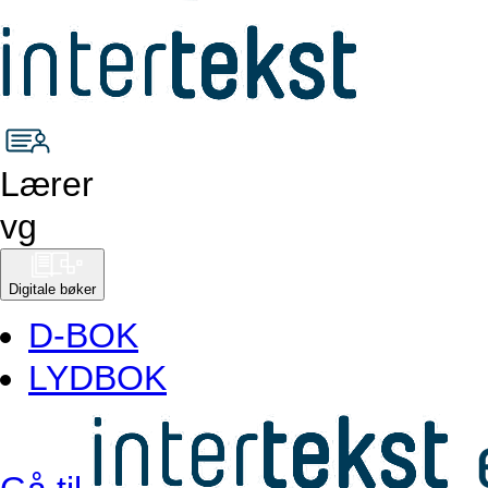
Lærer
vg
Digitale bøker
D-BOK
LYDBOK