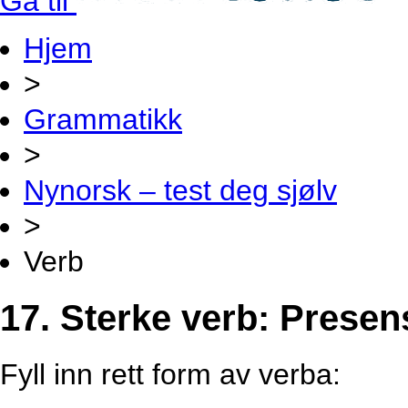
Gå til
Hjem
>
Grammatikk
>
Nynorsk – test deg sjølv
>
Verb
17. Sterke verb: Presen
Fyll inn rett form av verba: