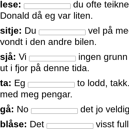
lese:
du ofte teikn
Donald då eg var liten.
sitje:
Du
vel på me
vondt i den andre bilen.
sjå:
Vi
ingen grunn 
ut i fjor på denne tida.
ta:
Eg
to lodd, takk
med meg pengar.
gå:
No
det jo veldi
blåse:
Det
visst ful