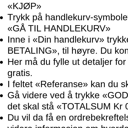
«KJØP»
Trykk på handlekurv-symbolet 
«GÅ TIL HANDLEKURV»
Inne i «Din handlekurv» try
BETALING», til høyre. Du ko
Her må du fylle ut detaljer for
gratis.
I feltet «Referanse» kan du sk
Gå videre ved å trykke «GOD
det skal stå «TOTALSUM Kr 0
Du vil da få en ordrebekrefte