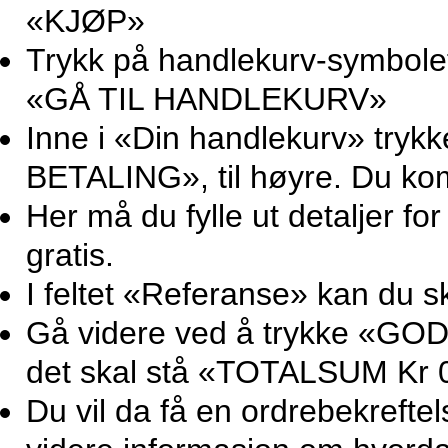
«KJØP»
Trykk på handlekurv-symbolet 
«GÅ TIL HANDLEKURV»
Inne i «Din handlekurv» try
BETALING», til høyre. Du ko
Her må du fylle ut detaljer for
gratis.
I feltet «Referanse» kan du sk
Gå videre ved å trykke «GOD
det skal stå «TOTALSUM Kr 0
Du vil da få en ordrebekrefte