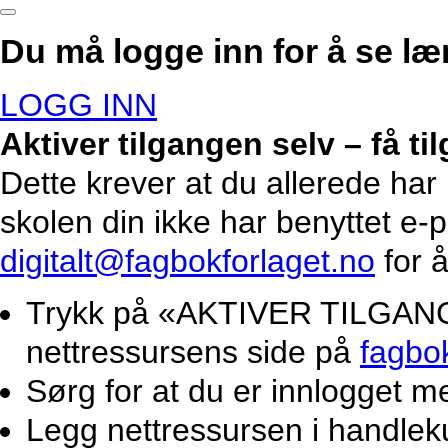
Du må logge inn for å se lær
LOGG INN
Aktiver tilgangen selv – få t
Dette krever at du allerede har
skolen din ikke har benyttet e-
digitalt@fagbokforlaget.no
for å
Trykk på «AKTIVER TILGANG».
nettressursens side på
fagbo
Sørg for at du er innlogget m
Legg nettressursen i handlek