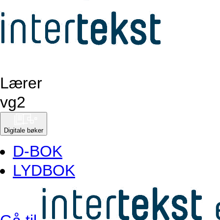
Lærer
vg
2
Digitale bøker
D-BOK
LYDBOK