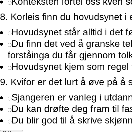
Konteksten fortel oss kven s
8.
Korleis finn du hovudsynet i 
Hovudsynet står alltid i det f
Du finn det ved å granske t
forståinga du får gjennom tol
Hovudsynet kjem som regel f
9.
Kvifor er det lurt å øve på å 
Sjangeren er vanleg i utdann
Du kan drøfte deg fram til fas
Du blir god til å skrive skjønn