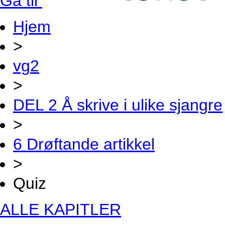
Gå til
Hjem
>
vg2
>
DEL 2 Å skrive i ulike sjangre
>
6 Drøftande artikkel
>
Quiz
ALLE KAPITLER