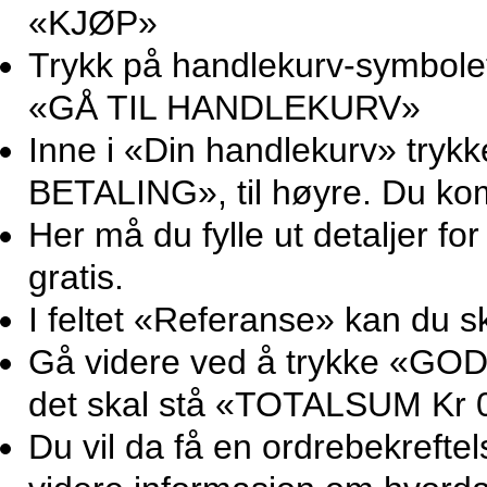
«KJØP»
Trykk på handlekurv-symbolet 
«GÅ TIL HANDLEKURV»
Inne i «Din handlekurv» try
BETALING», til høyre. Du ko
Her må du fylle ut detaljer for
gratis.
I feltet «Referanse» kan du sk
Gå videre ved å trykke «GOD
det skal stå «TOTALSUM Kr 0
Du vil da få en ordrebekrefte