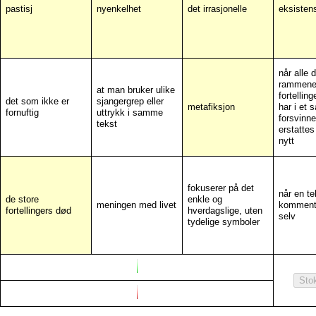
pastisj
nyenkelhet
det irrasjonelle
eksistens
når alle d
rammene
at man bruker ulike
fortellin
det som ikke er
sjangergrep eller
metafiksjon
har i et 
fornuftig
uttrykk i samme
forsvinne
tekst
erstattes
nytt
fokuserer på det
når en te
de store
enkle og
meningen med livet
komment
fortellingers død
hverdagslige, uten
selv
tydelige symboler
Sto