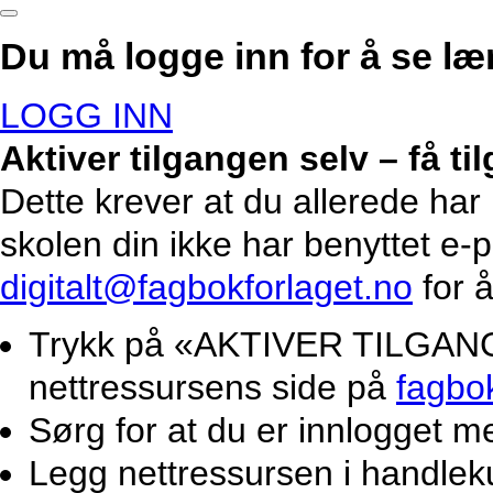
Du må logge inn for å se lær
LOGG INN
Aktiver tilgangen selv – få t
Dette krever at du allerede har
skolen din ikke har benyttet e-
digitalt@fagbokforlaget.no
for å
Trykk på «AKTIVER TILGANG».
nettressursens side på
fagbo
Sørg for at du er innlogget m
Legg nettressursen i handlek