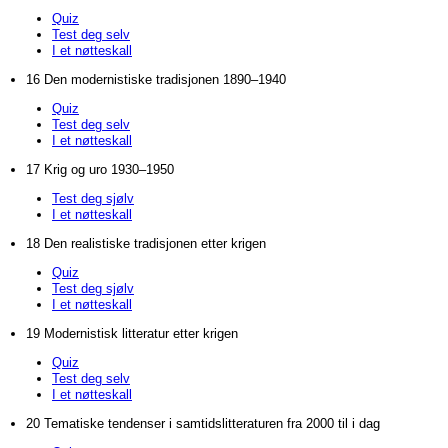
Quiz
Test deg selv
I et nøtteskall
16 Den modernistiske tradisjonen 1890–1940
Quiz
Test deg selv
I et nøtteskall
17 Krig og uro 1930–1950
Test deg sjølv
I et nøtteskall
18 Den realistiske tradisjonen etter krigen
Quiz
Test deg sjølv
I et nøtteskall
19 Modernistisk litteratur etter krigen
Quiz
Test deg selv
I et nøtteskall
20 Tematiske tendenser i samtidslitteraturen fra 2000 til i dag