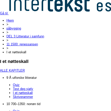
Gå til
Hjem
>
påbygging
>
DEL 3 Litteratur i samfunn
>
11 1500: renessansen
>
I et nøtteskall
I et nøtteskall
ALLE KAPITLER
9 Å utforske litteratur
Quiz
Test deg sjølv
I et nøtteskall
Skriverammer
10 700–1350: norrøn tid