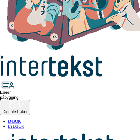
Lærer
påbygging
Digitale bøker
D-BOK
LYDBOK