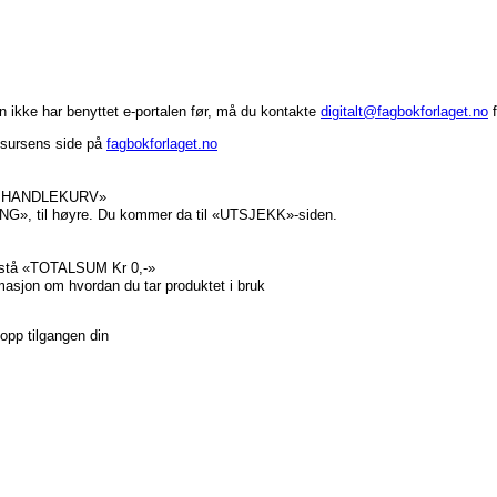
in ikke har benyttet e-portalen før, må du kontakte
digitalt@fagbokforlaget.no
f
ssursens side på
fagbokforlaget.no
 TIL HANDLEKURV»
NG», til høyre. Du kommer da til «UTSJEKK»-siden.
l stå «TOTALSUM Kr 0,-»
rmasjon om hvordan du tar produktet i bruk
e opp tilgangen din