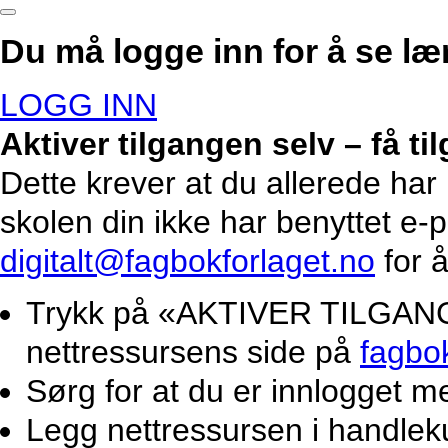
Du må logge inn for å se lær
LOGG INN
Aktiver tilgangen selv – få t
Dette krever at du allerede har
skolen din ikke har benyttet e-
digitalt@fagbokforlaget.no
for å
Trykk på «AKTIVER TILGANG».
nettressursens side på
fagbo
Sørg for at du er innlogget m
Legg nettressursen i handlek