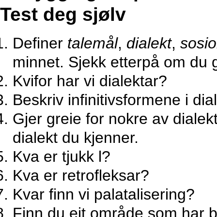
Test deg sjølv
Definer
talemål
,
dialekt
,
sosio
minnet. Sjekk etterpå om du g
Kvifor har vi dialektar?
Beskriv infinitivsformene i di
Gjer greie for nokre av dialekt
dialekt du kjenner.
Kva er tjukk l?
Kva er retrofleksar?
Kvar finn vi palatalisering?
Finn du eit område som har bå