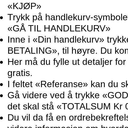
«KJØP»
Trykk på handlekurv-symbolet 
«GÅ TIL HANDLEKURV»
Inne i «Din handlekurv» try
BETALING», til høyre. Du ko
Her må du fylle ut detaljer for
gratis.
I feltet «Referanse» kan du sk
Gå videre ved å trykke «GOD
det skal stå «TOTALSUM Kr 0
Du vil da få en ordrebekrefte