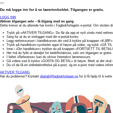
Du må logge inn for å se lærerinnholdet. Tilgangen er gratis.
LOGG INN
Aktiver tilgangen selv – få tilgang med en gang
Dette krever at du allerede har konto i Fagbokforlagets e-portal. Om skolen d
Trykk på «AKTIVER TILGANG». Du får da opp et nytt vindu med nettre
Sørg for at du er innlogget med din e-portal-konto.
Legg nettressursen i handlekurven din ved å trykke på knappen «KJØP»
Trykk på handlekurv-symbolet oppe til høyre på siden, og trykk «GÅ
Inne i «Din handlekurv» trykker du på knappen «FORTSETT TIL BETALI
Her må du fylle ut detaljer for bedriftsfaktura, selv om tilgangen er gratis.
I feltet «Referanse» kan du skrive Intertekst lærerressurs.
Gå videre ved å trykke «GODTA OG BETAL» til høyre. Merk at det ska
Du vil da få en ordrebekreftelse på e-post, og en e-post med videre info
AKTIVER TILGANG
Har du problemer? Kontakt
digitalt@fagbokforlaget.no
for å få hjelp til å sett