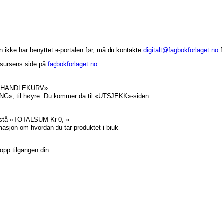
in ikke har benyttet e-portalen før, må du kontakte
digitalt@fagbokforlaget.no
f
ssursens side på
fagbokforlaget.no
 TIL HANDLEKURV»
NG», til høyre. Du kommer da til «UTSJEKK»-siden.
l stå «TOTALSUM Kr 0,-»
rmasjon om hvordan du tar produktet i bruk
e opp tilgangen din