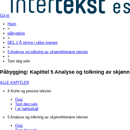
Gå til
Hjem
>
påbygging
>
DEL 2 Å skrive i ulike sjangre
>
5 Analyse og tolkning av skjønnlitterære tekster
>
Test deg selv
Påbygging: Kapittel 5 Analyse og tolkning av skjønnl
ALLE KAPITLER
4 Korte og presise tekster
Quiz
Test deg selv
I et nøtteskall
5 Analyse og tolkning av skjønnlitterære tekster
Quiz