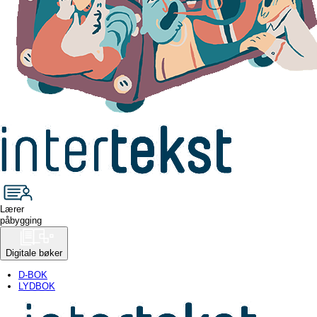
Lærer
påbygging
Digitale bøker
D-BOK
LYDBOK