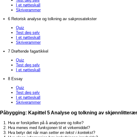
Test deg selv
I et nøtteskall
Skriverammer
6 Retorisk analyse og tolkning av sakprosatekster
Quiz
Test deg selv
I et nøtteskall
Skriverammer
7 Drøftende fagartikkel
Quiz
Test deg selv
I et nøtteskall
8 Essay
Quiz
Test deg selv
I et nøtteskall
Skriverammer
Påbygging: Kapittel 5 Analyse og tolkning av skjønnlitterær
Hva er forskjellen på å
analysere
og
tolke
?
Hva menes med
funksjonen
til et virkemiddel?
Hva betyr det når man
setter en tekst i kontekst
?