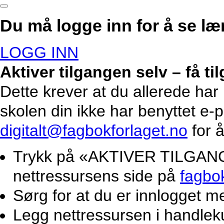
Du må logge inn for å se lær
LOGG INN
Aktiver tilgangen selv – få t
Dette krever at du allerede har
skolen din ikke har benyttet e-
digitalt@fagbokforlaget.no
for å
Trykk på «AKTIVER TILGANG».
nettressursens side på
fagbo
Sørg for at du er innlogget m
Legg nettressursen i handlek