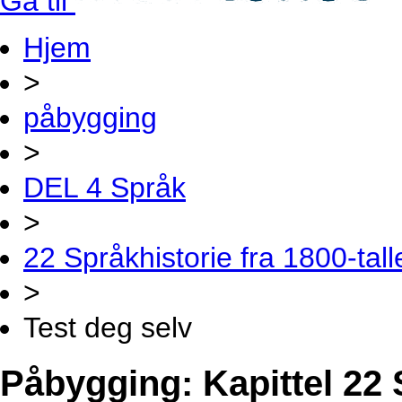
Gå til
Hjem
>
påbygging
>
DEL 4 Språk
>
22 Språkhistorie fra 1800-tallet
>
Test deg selv
Påbygging: Kapittel 22 S