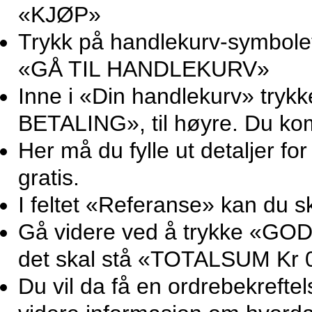
«KJØP»
Trykk på handlekurv-symbolet 
«GÅ TIL HANDLEKURV»
Inne i «Din handlekurv» try
BETALING», til høyre. Du ko
Her må du fylle ut detaljer for
gratis.
I feltet «Referanse» kan du sk
Gå videre ved å trykke «GOD
det skal stå «TOTALSUM Kr 0
Du vil da få en ordrebekrefte