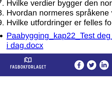
Hvilke verdier bygger den no
Hvordan normeres språkene 
Hvilke utfordringer er felles 
Paabygging_kap22_Test deg se
i dag.docx