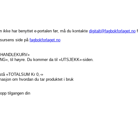
in ikke har benyttet e-portalen før, må du kontakte
digitalt@fagbokforlaget.no
f
ssursens side på
fagbokforlaget.no
 TIL HANDLEKURV»
NG», til høyre. Du kommer da til «UTSJEKK»-siden.
l stå «TOTALSUM Kr 0,-»
rmasjon om hvordan du tar produktet i bruk
e opp tilgangen din