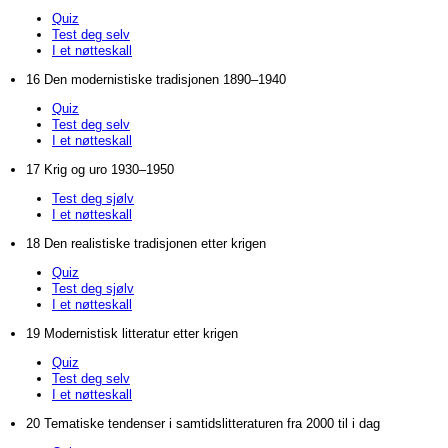
Quiz
Test deg selv
I et nøtteskall
16 Den modernistiske tradisjonen 1890–1940
Quiz
Test deg selv
I et nøtteskall
17 Krig og uro 1930–1950
Test deg sjølv
I et nøtteskall
18 Den realistiske tradisjonen etter krigen
Quiz
Test deg sjølv
I et nøtteskall
19 Modernistisk litteratur etter krigen
Quiz
Test deg selv
I et nøtteskall
20 Tematiske tendenser i samtidslitteraturen fra 2000 til i dag