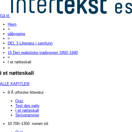
Gå til
Hjem
>
påbygging
>
DEL 3 Litteratur i samfunn
>
15 Den realistiske tradisjonen 1850–1940
>
I et nøtteskall
I et nøtteskall
ALLE KAPITLER
9 Å utforske litteratur
Quiz
Test deg sjølv
I et nøtteskall
Skriverammer
10 700–1350: norrøn tid