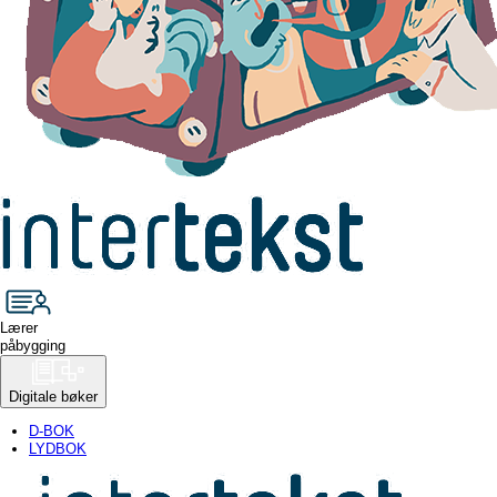
Lærer
påbygging
Digitale bøker
D-BOK
LYDBOK