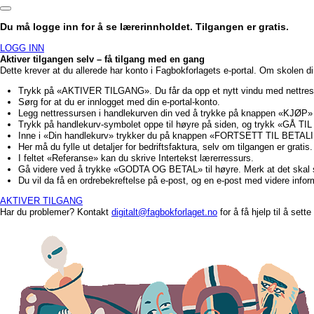
Du må logge inn for å se lærerinnholdet. Tilgangen er gratis.
LOGG INN
Aktiver tilgangen selv – få tilgang med en gang
Dette krever at du allerede har konto i Fagbokforlagets e-portal. Om skolen d
Trykk på «AKTIVER TILGANG». Du får da opp et nytt vindu med nettre
Sørg for at du er innlogget med din e-portal-konto.
Legg nettressursen i handlekurven din ved å trykke på knappen «KJØP»
Trykk på handlekurv-symbolet oppe til høyre på siden, og trykk «GÅ
Inne i «Din handlekurv» trykker du på knappen «FORTSETT TIL BETALI
Her må du fylle ut detaljer for bedriftsfaktura, selv om tilgangen er gratis.
I feltet «Referanse» kan du skrive Intertekst lærerressurs.
Gå videre ved å trykke «GODTA OG BETAL» til høyre. Merk at det ska
Du vil da få en ordrebekreftelse på e-post, og en e-post med videre info
AKTIVER TILGANG
Har du problemer? Kontakt
digitalt@fagbokforlaget.no
for å få hjelp til å sett