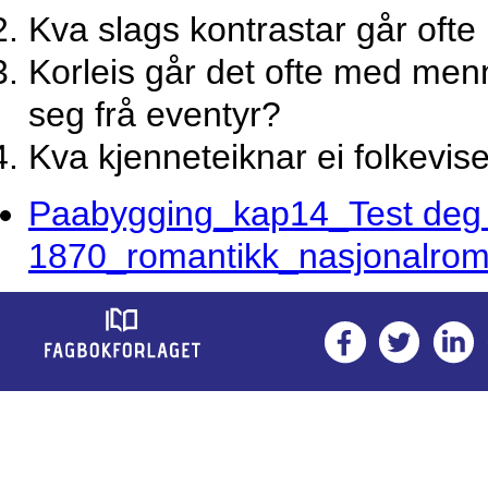
Kva slags kontrastar går ofte i
Korleis går det ofte med menn
seg frå eventyr?
Kva kjenneteiknar ei folkevis
Paabygging_kap14_Test deg 
1870_romantikk_nasjonalrom