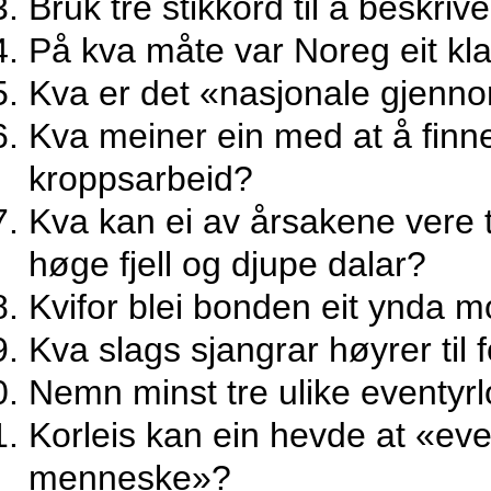
Bruk tre stikkord til å beskri
På kva måte var Noreg eit kl
Kva er det «nasjonale gjenn
Kva meiner ein med at å finne
kroppsarbeid?
Kva kan ei av årsakene vere t
høge fjell og djupe dalar?
Kvifor blei bonden eit ynda m
Kva slags sjangrar høyrer til 
Nemn minst tre ulike eventyrl
Korleis kan ein hevde at «eve
menneske»?