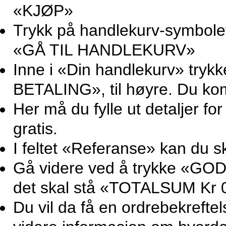
«KJØP»
Trykk på handlekurv-symbolet 
«GÅ TIL HANDLEKURV»
Inne i «Din handlekurv» try
BETALING», til høyre. Du ko
Her må du fylle ut detaljer for
gratis.
I feltet «Referanse» kan du sk
Gå videre ved å trykke «GOD
det skal stå «TOTALSUM Kr 0
Du vil da få en ordrebekrefte