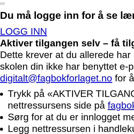
Du må logge inn for å se lær
LOGG INN
Aktiver tilgangen selv – få t
Dette krever at du allerede har
skolen din ikke har benyttet e-
digitalt@fagbokforlaget.no
for å
Trykk på «AKTIVER TILGANG».
nettressursens side på
fagbo
Sørg for at du er innlogget m
Legg nettressursen i handlek