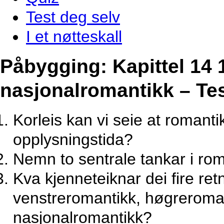
Test deg selv
I et nøtteskall
Påbygging: Kapittel 14
nasjonalromantikk – Tes
Korleis kan vi seie at romant
opplysningstida?
Nemn to sentrale tankar i ro
Kva kjenneteiknar dei fire re
venstreromantikk, høgreroma
nasjonalromantikk?