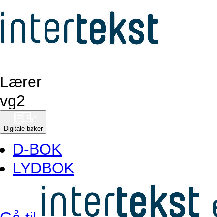
Lærer
vg
2
Digitale bøker
D-BOK
LYDBOK