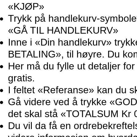
«KJØP»
Trykk på handlekurv-symbolet 
«GÅ TIL HANDLEKURV»
Inne i «Din handlekurv» try
BETALING», til høyre. Du ko
Her må du fylle ut detaljer for
gratis.
I feltet «Referanse» kan du sk
Gå videre ved å trykke «GOD
det skal stå «TOTALSUM Kr 0
Du vil da få en ordrebekrefte