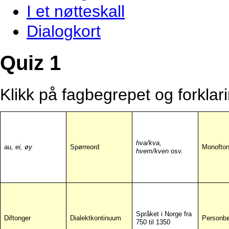
I et nøtteskall
Dialogkort
Quiz 1
Klikk på fagbegrepet og forkla
hva/kva,
au, ei, øy
Spørreord
Monofton
hvem/kven
osv.
Språket i Norge fra
Diftonger
Dialektkontinuum
Personbø
750 til 1350