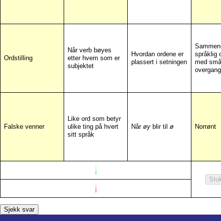
Sammen-
Når verb bøyes
Hvordan ordene er
språklig
Ordstilling
etter hvem som er
plassert i setningen
med sm
subjektet
overgang
Like ord som betyr
Falske venner
ulike ting på hvert
Når
øy
blir til
ø
Norrønt
sitt språk
Sto
Sjekk svar