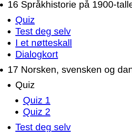
16 Språkhistorie på 1900-tall
Quiz
Test deg selv
I et nøtteskall
Dialogkort
17 Norsken, svensken og da
Quiz
Quiz 1
Quiz 2
Test deg selv