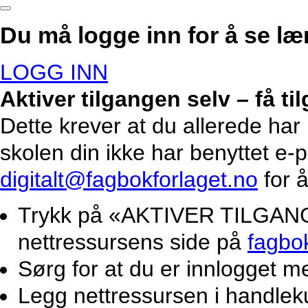
Du må logge inn for å se lær
LOGG INN
Aktiver tilgangen selv – få t
Dette krever at du allerede har
skolen din ikke har benyttet e-
digitalt@fagbokforlaget.no
for å
Trykk på «AKTIVER TILGANG».
nettressursens side på
fagbo
Sørg for at du er innlogget m
Legg nettressursen i handlek