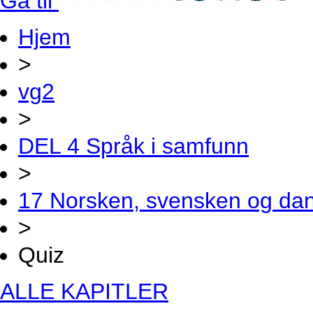
Gå til
Hjem
>
vg2
>
DEL 4 Språk i samfunn
>
17 Norsken, svensken og da
>
Quiz
ALLE KAPITLER