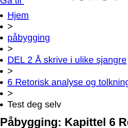
Gå til
Hjem
>
påbygging
>
DEL 2 Å skrive i ulike sjangre
>
6 Retorisk analyse og tolknin
>
Test deg selv
Påbygging: Kapittel 6 R