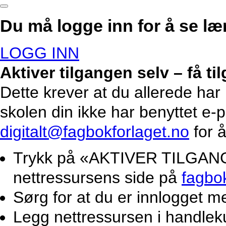
Du må logge inn for å se lær
LOGG INN
Aktiver tilgangen selv – få t
Dette krever at du allerede har
skolen din ikke har benyttet e-
digitalt@fagbokforlaget.no
for å
Trykk på «AKTIVER TILGANG».
nettressursens side på
fagbo
Sørg for at du er innlogget m
Legg nettressursen i handlek