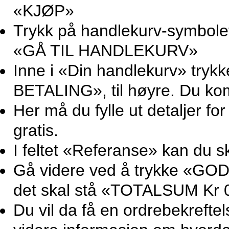
«KJØP»
Trykk på handlekurv-symbolet 
«GÅ TIL HANDLEKURV»
Inne i «Din handlekurv» try
BETALING», til høyre. Du ko
Her må du fylle ut detaljer for
gratis.
I feltet «Referanse» kan du sk
Gå videre ved å trykke «GOD
det skal stå «TOTALSUM Kr 0
Du vil da få en ordrebekrefte