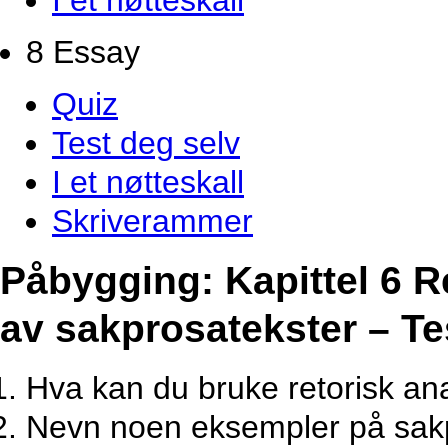
I et nøtteskall
8 Essay
Quiz
Test deg selv
I et nøtteskall
Skriverammer
Påbygging: Kapittel 6 R
av sakprosatekster – Te
Hva kan du bruke retorisk ana
Nevn noen eksempler på sakp