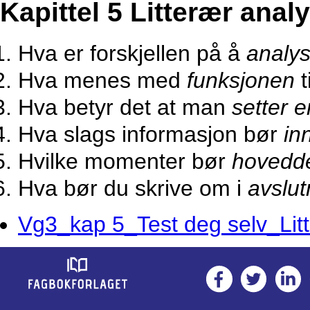
Kapittel 5 Litterær anal
Hva er forskjellen på å
analy
Hva menes med
funksjonen
t
Hva betyr det at man
setter e
Hva slags informasjon bør
in
Hvilke momenter bør
hovedd
Hva bør du skrive om i
avslu
Vg3_kap 5_Test deg selv_Lit