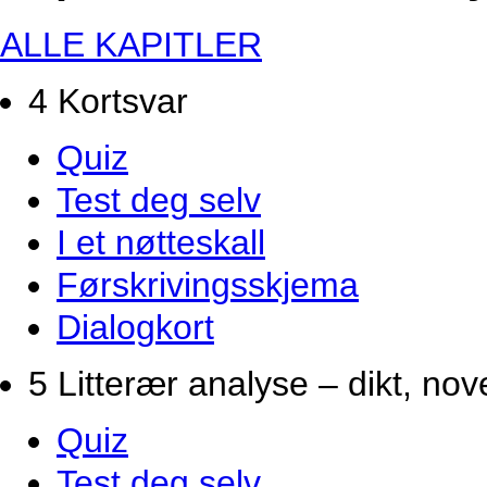
ALLE KAPITLER
4 Kortsvar
Quiz
Test deg selv
I et nøtteskall
Førskrivingsskjema
Dialogkort
5 Litterær analyse – dikt, no
Quiz
Test deg selv