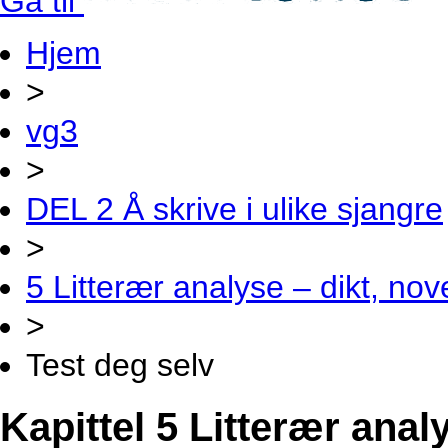
Gå til
Hjem
>
vg3
>
DEL 2 Å skrive i ulike sjangre
>
5 Litterær analyse – dikt, no
>
Test deg selv
Kapittel 5 Litterær anal