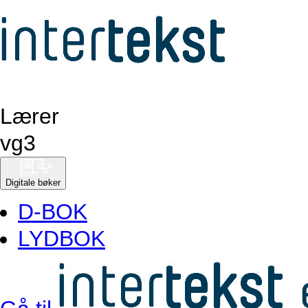
Lærer
vg
3
Digitale bøker
D-BOK
LYDBOK