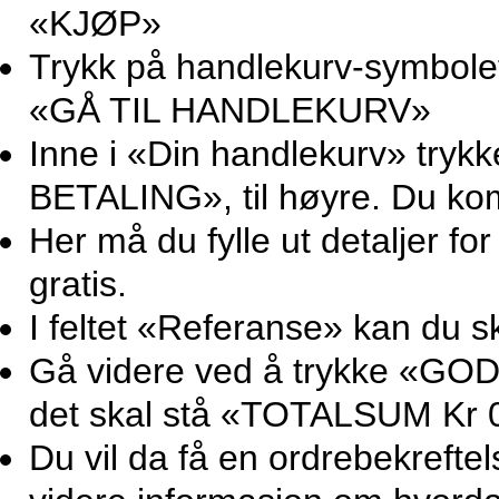
«KJØP»
Trykk på handlekurv-symbolet 
«GÅ TIL HANDLEKURV»
Inne i «Din handlekurv» try
BETALING», til høyre. Du ko
Her må du fylle ut detaljer for
gratis.
I feltet «Referanse» kan du sk
Gå videre ved å trykke «GOD
det skal stå «TOTALSUM Kr 0
Du vil da få en ordrebekrefte