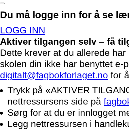
Du må logge inn for å se lær
LOGG INN
Aktiver tilgangen selv – få t
Dette krever at du allerede har
skolen din ikke har benyttet e-
digitalt@fagbokforlaget.no
for å
Trykk på «AKTIVER TILGANG».
nettressursens side på
fagbo
Sørg for at du er innlogget m
Legg nettressursen i handlek