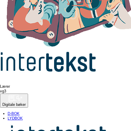
Lærer
vg
3
Digitale bøker
D-BOK
LYDBOK