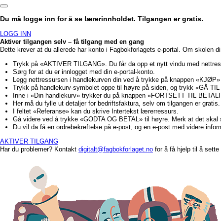
Du må logge inn for å se lærerinnholdet. Tilgangen er gratis.
LOGG INN
Aktiver tilgangen selv – få tilgang med en gang
Dette krever at du allerede har konto i Fagbokforlagets e-portal. Om skolen d
Trykk på «AKTIVER TILGANG». Du får da opp et nytt vindu med nettre
Sørg for at du er innlogget med din e-portal-konto.
Legg nettressursen i handlekurven din ved å trykke på knappen «KJØP»
Trykk på handlekurv-symbolet oppe til høyre på siden, og trykk «GÅ
Inne i «Din handlekurv» trykker du på knappen «FORTSETT TIL BETALI
Her må du fylle ut detaljer for bedriftsfaktura, selv om tilgangen er gratis.
I feltet «Referanse» kan du skrive Intertekst lærerressurs.
Gå videre ved å trykke «GODTA OG BETAL» til høyre. Merk at det ska
Du vil da få en ordrebekreftelse på e-post, og en e-post med videre info
AKTIVER TILGANG
Har du problemer? Kontakt
digitalt@fagbokforlaget.no
for å få hjelp til å sett