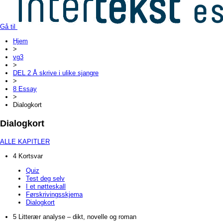
Gå til
Hjem
>
vg3
>
DEL 2 Å skrive i ulike sjangre
>
8 Essay
>
Dialogkort
Dialogkort
ALLE KAPITLER
4 Kortsvar
Quiz
Test deg selv
I et nøtteskall
Førskrivingsskjema
Dialogkort
5 Litterær analyse – dikt, novelle og roman