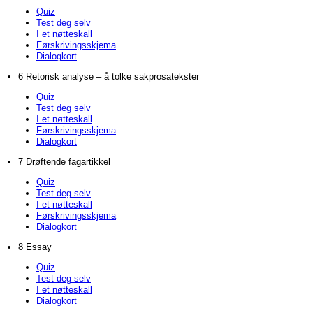
Quiz
Test deg selv
I et nøtteskall
Førskrivingsskjema
Dialogkort
6 Retorisk analyse – å tolke sakprosatekster
Quiz
Test deg selv
I et nøtteskall
Førskrivingsskjema
Dialogkort
7 Drøftende fagartikkel
Quiz
Test deg selv
I et nøtteskall
Førskrivingsskjema
Dialogkort
8 Essay
Quiz
Test deg selv
I et nøtteskall
Dialogkort