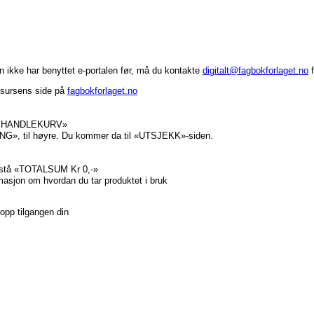
in ikke har benyttet e-portalen før, må du kontakte
digitalt@fagbokforlaget.no
f
ssursens side på
fagbokforlaget.no
 TIL HANDLEKURV»
NG», til høyre. Du kommer da til «UTSJEKK»-siden.
l stå «TOTALSUM Kr 0,-»
rmasjon om hvordan du tar produktet i bruk
e opp tilgangen din