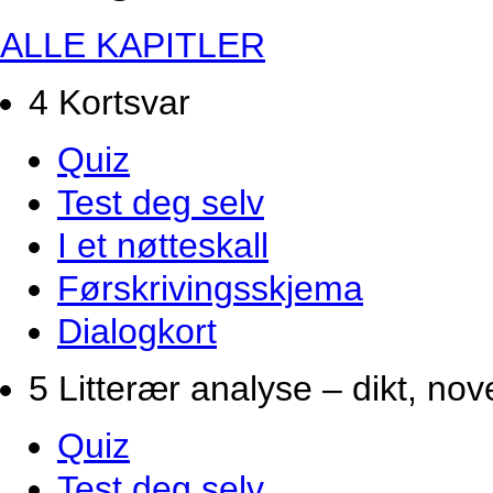
ALLE KAPITLER
4 Kortsvar
Quiz
Test deg selv
I et nøtteskall
Førskrivingsskjema
Dialogkort
5 Litterær analyse – dikt, no
Quiz
Test deg selv