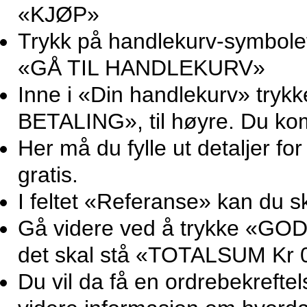
«KJØP»
Trykk på handlekurv-symbolet 
«GÅ TIL HANDLEKURV»
Inne i «Din handlekurv» try
BETALING», til høyre. Du ko
Her må du fylle ut detaljer for
gratis.
I feltet «Referanse» kan du sk
Gå videre ved å trykke «GOD
det skal stå «TOTALSUM Kr 0
Du vil da få en ordrebekrefte