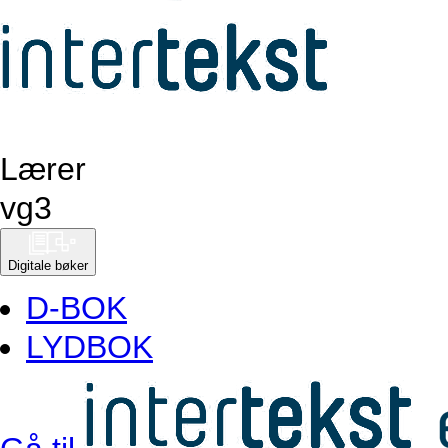
Lærer
vg
3
Digitale bøker
D-BOK
LYDBOK