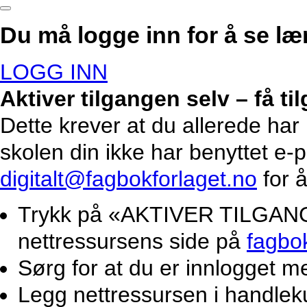
Du må logge inn for å se lær
LOGG INN
Aktiver tilgangen selv – få t
Dette krever at du allerede har
skolen din ikke har benyttet e-
digitalt@fagbokforlaget.no
for å
Trykk på «AKTIVER TILGANG».
nettressursens side på
fagbo
Sørg for at du er innlogget m
Legg nettressursen i handlek