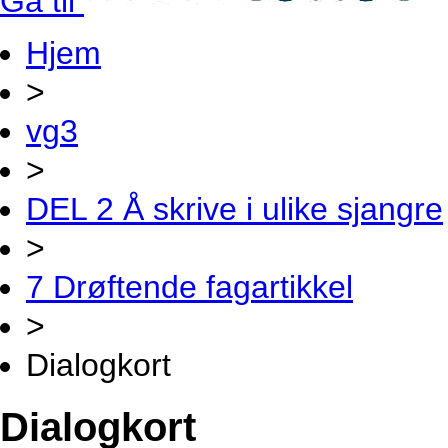
Gå til
Hjem
>
vg3
>
DEL 2 Å skrive i ulike sjangre
>
7 Drøftende fagartikkel
>
Dialogkort
Dialogkort